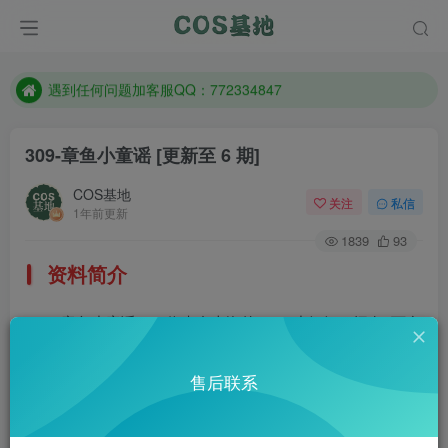
防失联：百度搜索《一七天佳》，实时查看最新站点。
客服售后QQ：772334847
遇到任何问题加客服QQ：772334847
防失联：百度搜索《一七天佳》，实时查看最新站点。
309-章鱼小童谣
[更新至 6 期]
COS基地
关注
私信
1年前更新
1839
93
资料简介
章鱼小童谣，一位来自上海的coser小姐姐，拥有6万多
微博粉丝。
微博：@章鱼小童谣
售后联系
部分预览