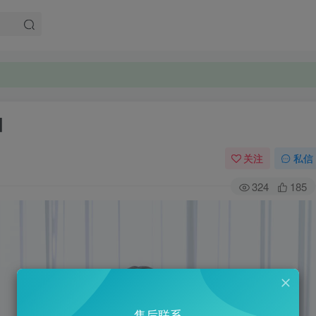
。
。
]
关注
私信
324
185
售后联系