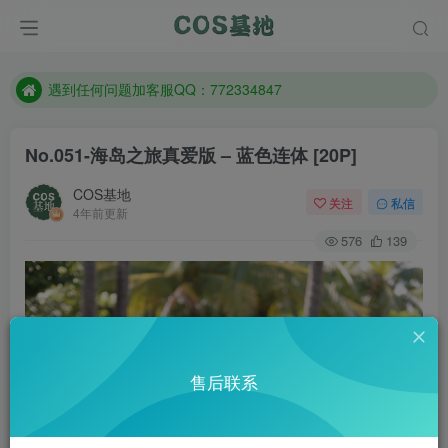
防失联：百度搜索《一七天佳》，实时查看最新站点。
客服售后QQ：772334847
遇到任何问题加客服QQ：772334847
防失联：百度搜索《一七天佳》，实时查看最新站点。
No.051-海岛之旅真爱版 – 蓝色连体 [20P]
COS基地
关注
私信
4年前更新
576
139
售后联系