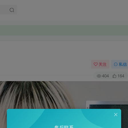
。
。
关注
私信
404
164
售后联系