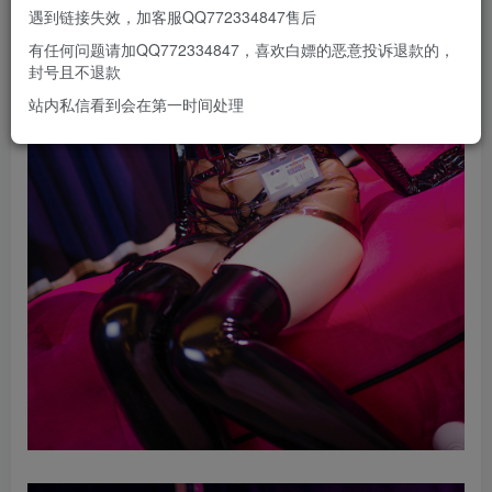
遇到链接失效，加客服QQ772334847售后
有任何问题请加QQ772334847，喜欢白嫖的恶意投诉退款的，
封号且不退款
站内私信看到会在第一时间处理