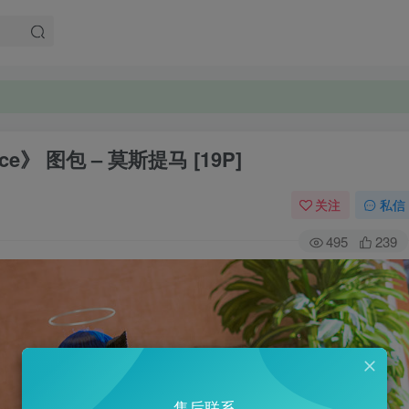
。
ace》 图包 – 莫斯提马 [19P]
。
关注
私信
495
239
售后联系