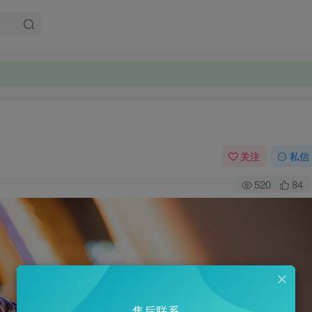
。
。
关注
私信
520
84
售后联系