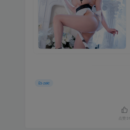
zxkt
点赞
3