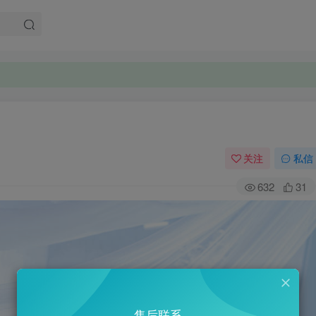
。
。
关注
私信
632
31
售后联系