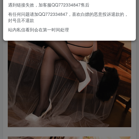
遇到链接失效，加客服QQ772334847售后
有任何问题请加QQ772334847，喜欢白嫖的恶意投诉退款的，
封号且不退款
站内私信看到会在第一时间处理