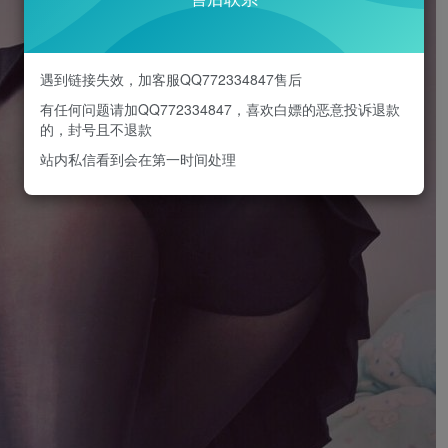
遇到链接失效，加客服QQ772334847售后
有任何问题请加QQ772334847，喜欢白嫖的恶意投诉退款
的，封号且不退款
站内私信看到会在第一时间处理