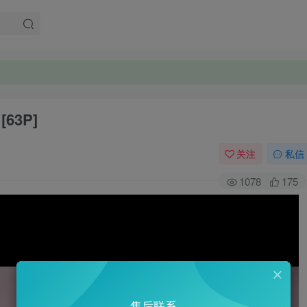
。
。
63P]
关注
私信
1078
175
售后联系