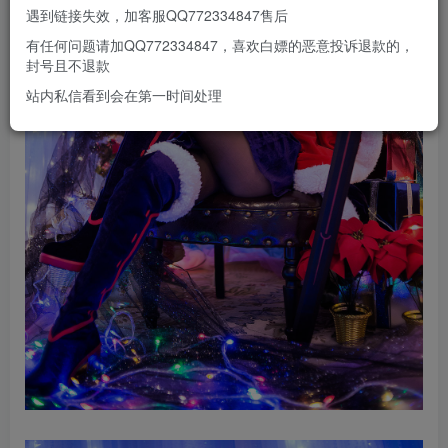
遇到链接失效，加客服QQ772334847售后
有任何问题请加QQ772334847，喜欢白嫖的恶意投诉退款的，
封号且不退款
站内私信看到会在第一时间处理