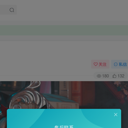
。
。
关注
私信
180
132
售后联系