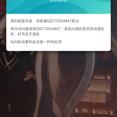
遇到链接失效，加客服QQ772334847售后
有任何问题请加QQ772334847，喜欢白嫖的恶意投诉退款
的，封号且不退款
站内私信看到会在第一时间处理