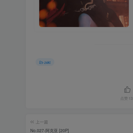
zxkt
点赞
13
上一篇
No.027-阿克亚 [20P]