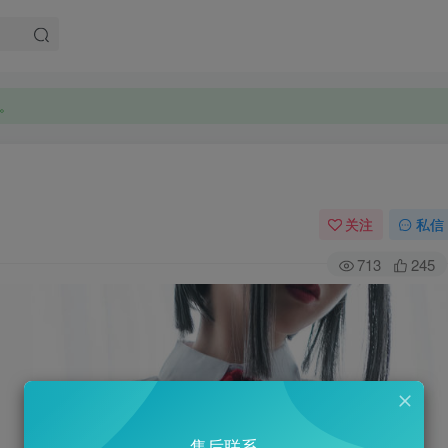
。
。
关注
私信
713
245
售后联系