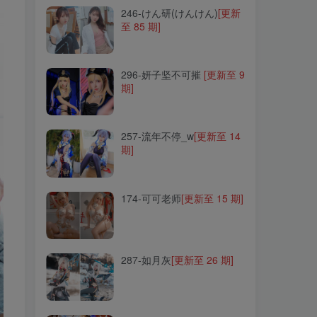
246-けん研(けんけん)
246-けん研(けんけん)
[更新
[更新
至 85 期]
至 85 期]
296-妍子坚不可摧
296-妍子坚不可摧
[更新至 9
[更新至 9
期]
期]
257-流年不停_w
257-流年不停_w
[更新至 14
[更新至 14
期]
期]
174-可可老师
174-可可老师
[更新至 15 期]
[更新至 15 期]
287-如月灰
287-如月灰
[更新至 26 期]
[更新至 26 期]