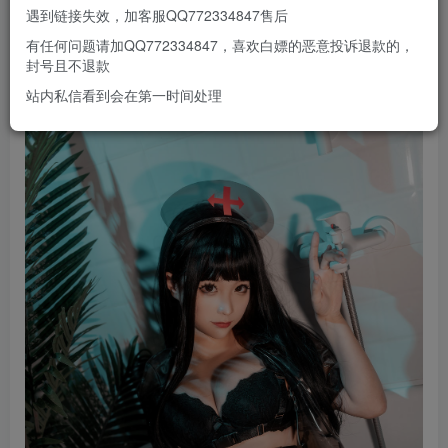
遇到链接失效，加客服QQ772334847售后
有任何问题请加QQ772334847，喜欢白嫖的恶意投诉退款的，
封号且不退款
站内私信看到会在第一时间处理