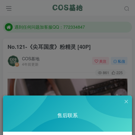
防失联：百度搜索《一七天佳》，实时查看最新站点。
客服售后QQ：772334847
遇到任何问题加客服QQ：772334847
防失联：百度搜索《一七天佳》，实时查看最新站点。
No.121-《尖耳国度》粉精灵 [40P]
COS基地
关注
私信
4年前更新
861
225
售后联系