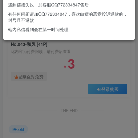
遇到链接失效，加客服QQ772334847售后
有任何问题请加QQ772334847，喜欢白嫖的恶意投诉退款的，
此处内容已隐藏，请付费后查看
封号且不退款
站内私信看到会在第一时间处理
付费阅读
No.043-和风 [41P]
此内容为付费阅读，请付费后查看
3
￥
免费
超级会员
登录购买
THE END
zxkt