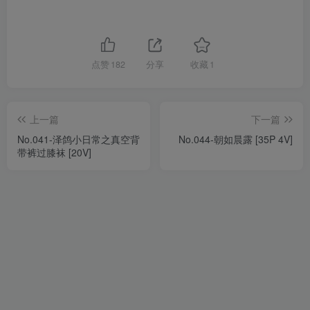
点赞
182
分享
收藏
1
上一篇
下一篇
No.041-泽鸽小日常之真空背
No.044-朝如晨露 [35P 4V]
带裤过膝袜 [20V]