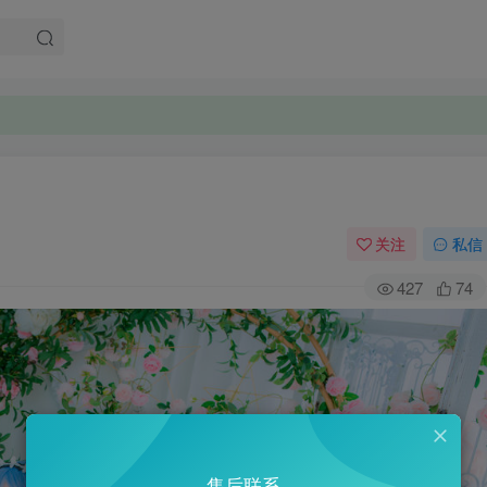
。
。
关注
私信
427
74
售后联系