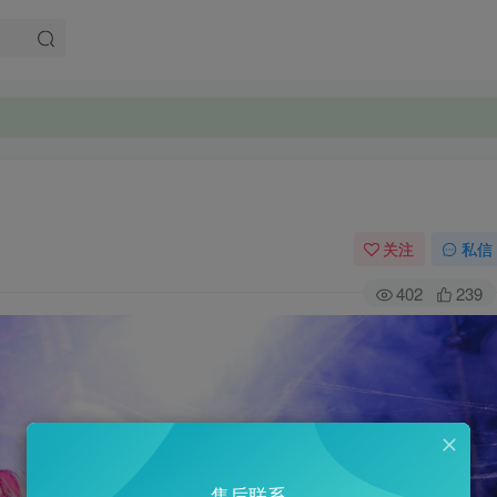
。
。
关注
私信
402
239
售后联系