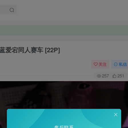
。
。
蓝爱宕同人赛车 [22P]
关注
私信
257
251
售后联系