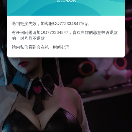
遇到链接失效，加客服QQ772334847售后
有任何问题请加QQ772334847，喜欢白嫖的恶意投诉退款
的，封号且不退款
站内私信看到会在第一时间处理