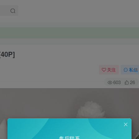
。
。
40P]
关注
私信
603
26
售后联系