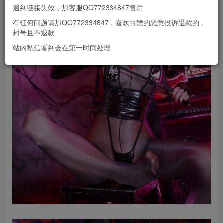
遇到链接失效，加客服QQ772334847售后
有任何问题请加QQ772334847，喜欢白嫖的恶意投诉退款的，
封号且不退款
站内私信看到会在第一时间处理