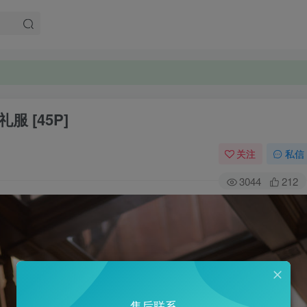
。
。
服 [45P]
关注
私信
3044
212
售后联系