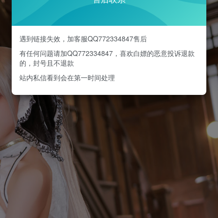
遇到链接失效，加客服QQ772334847售后
有任何问题请加QQ772334847，喜欢白嫖的恶意投诉退款
的，封号且不退款
站内私信看到会在第一时间处理