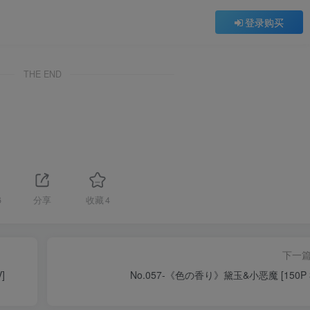
登录购买
THE END
6
分享
收藏
4
下一
]
No.057-《色の香り》黛玉&小恶魔 [150P 