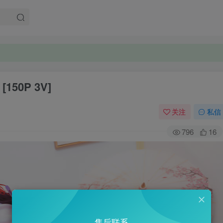
。
150P 3V]
。
关注
私信
796
16
售后联系