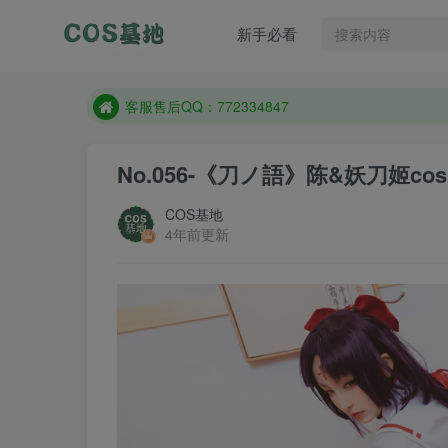
新手必看
遇到任何问题加客服QQ：772334847
防失联：百度搜索《一七天佳》，实时查看最新站点
客服售后QQ：772334847
遇到任何问题加客服QQ：772334847
No.056-《刀ノ語》陈&妖刀姬cos [
防失联：百度搜索《一七天佳》，实时查看最新站点
COS基地
4年前更新