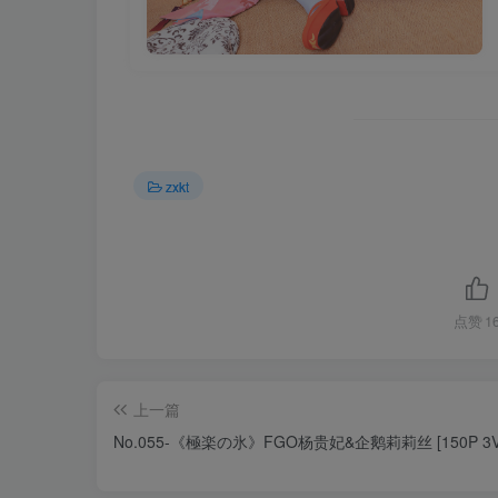
zxkt
点赞
1
上一篇
No.055-《極楽の氷》FGO杨贵妃&企鹅莉莉丝 [150P 3V