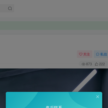
。
。
关注
私信
873
222
售后联系