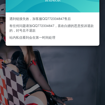
遇到链接失效，加客服QQ772334847售后
有任何问题请加QQ772334847，喜欢白嫖的恶意投诉退款
的，封号且不退款
站内私信看到会在第一时间处理