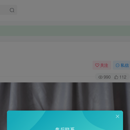
。
。
关注
私信
990
112
售后联系