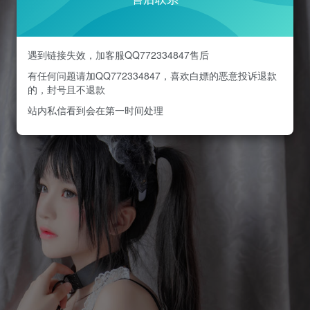
遇到链接失效，加客服QQ772334847售后
有任何问题请加QQ772334847，喜欢白嫖的恶意投诉退款
的，封号且不退款
站内私信看到会在第一时间处理