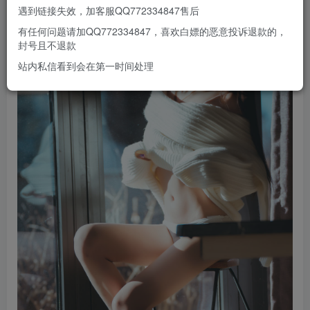
遇到链接失效，加客服QQ772334847售后
有任何问题请加QQ772334847，喜欢白嫖的恶意投诉退款的，
封号且不退款
站内私信看到会在第一时间处理