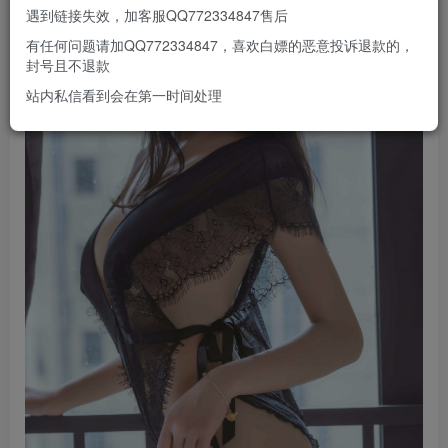
遇到链接失效，加客服QQ772334847售后
有任何问题请加QQ772334847，喜欢白嫖的恶意投诉退款的，
封号且不退款
站内私信看到会在第一时间处理