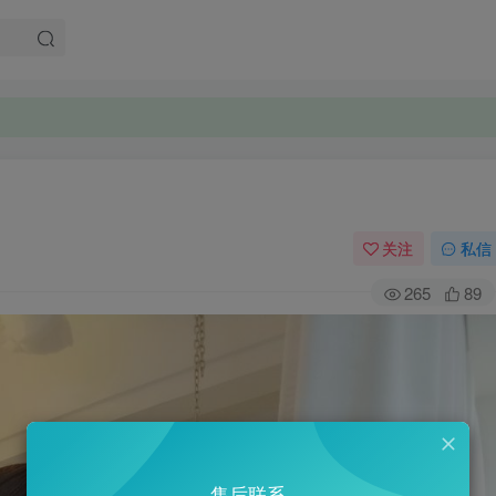
。
。
关注
私信
265
89
售后联系