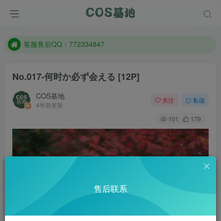
遇到任何问题加客服QQ：772334847
防失联：百度搜索《一七天佳》，实时查看最新站点。
客服售后QQ：772334847
遇到任何问题加客服QQ：772334847
No.017-何时か必ず会える [12P]
防失联：百度搜索《一七天佳》，实时查看最新站点。
COS基地
关注
私信
4年前更新
101
179
售后联系