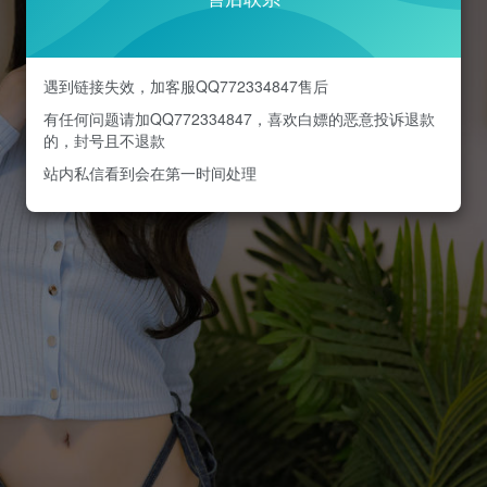
遇到链接失效，加客服QQ772334847售后
有任何问题请加QQ772334847，喜欢白嫖的恶意投诉退款
的，封号且不退款
站内私信看到会在第一时间处理