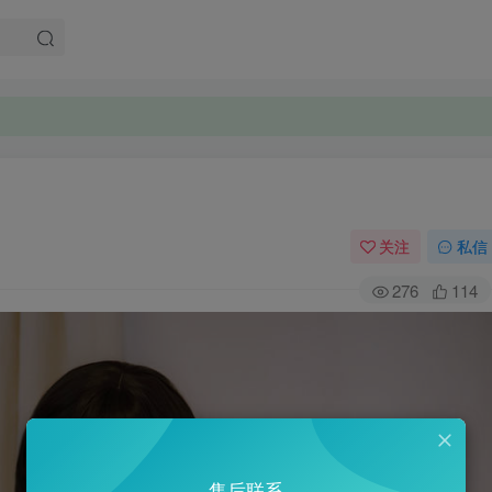
。
。
关注
私信
276
114
售后联系