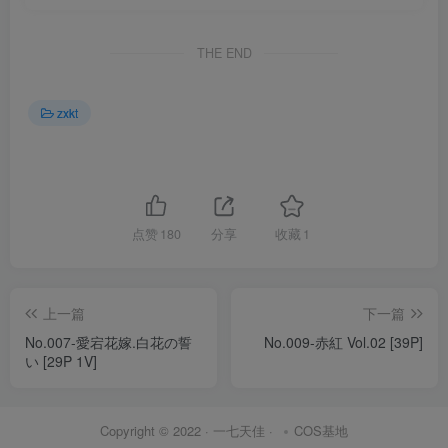
THE END
zxkt
点赞
180
分享
收藏
1
上一篇
下一篇
No.007-愛宕花嫁.白花の誓
No.009-赤紅 Vol.02 [39P]
い [29P 1V]
Copyright © 2022 ·
一七天佳
·
COS基地