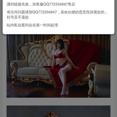
遇到链接失效，加客服QQ772334847售后
有任何问题请加QQ772334847，喜欢白嫖的恶意投诉退款的，
封号且不退款
站内私信看到会在第一时间处理