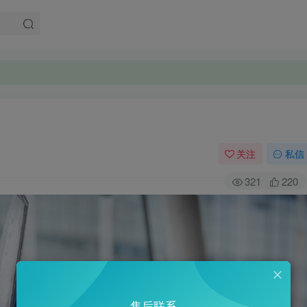
。
。
关注
私信
321
220
售后联系