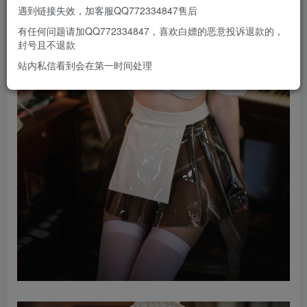
遇到链接失效，加客服QQ772334847售后
有任何问题请加QQ772334847，喜欢白嫖的恶意投诉退款的，
封号且不退款
站内私信看到会在第一时间处理