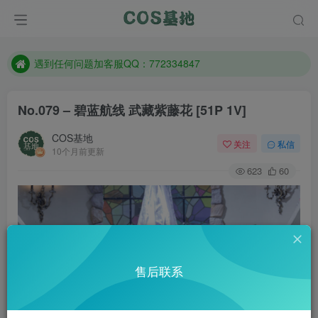
防失联：百度搜索《一七天佳》，实时查看最新站点。
客服售后QQ：772334847
遇到任何问题加客服QQ：772334847
防失联：百度搜索《一七天佳》，实时查看最新站点。
No.079 – 碧蓝航线 武藏紫藤花 [51P 1V]
COS基地
关注
私信
10个月前更新
623
60
售后联系