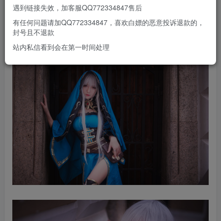
遇到链接失效，加客服QQ772334847售后
有任何问题请加QQ772334847，喜欢白嫖的恶意投诉退款的，
封号且不退款
站内私信看到会在第一时间处理