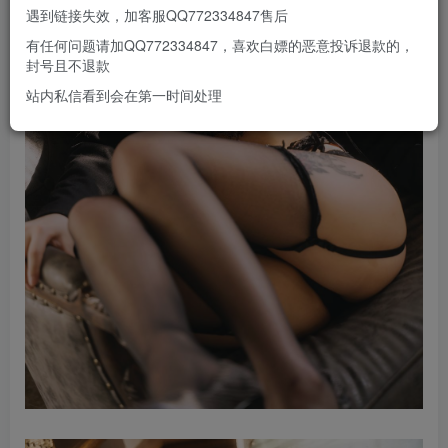
遇到链接失效，加客服QQ772334847售后
有任何问题请加QQ772334847，喜欢白嫖的恶意投诉退款的，
封号且不退款
站内私信看到会在第一时间处理