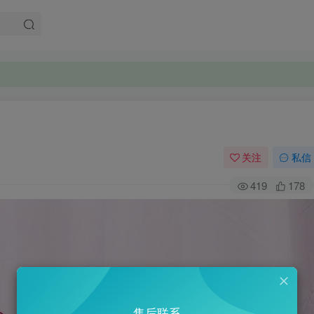
。
。
关注
私信
419
178
售后联系