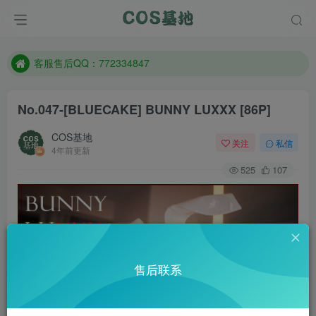
防失联：百度搜索《一七天佳》，实时查看最新站点。
客服售后QQ：772334847
遇到任何问题加客服QQ：772334847
防失联：百度搜索《一七天佳》，实时查看最新站点。
No.047-[BLUECAKE] BUNNY LUXXX [86P]
COS基地
关注
私信
4年前更新
525
107
售后联系