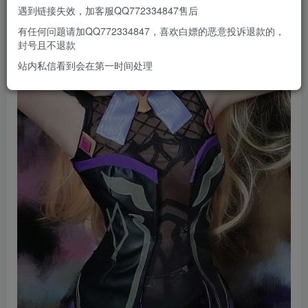
遇到链接失效，加客服QQ772334847售后
有任何问题请加QQ772334847，喜欢白嫖的恶意投诉退款的，
封号且不退款
站内私信看到会在第一时间处理