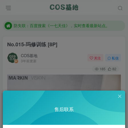
客服售后QQ：772334847
遇到任何问题加客服QQ：772334847
防失联：百度搜索《一七天佳》，实时查看最新站点。
No.015-玛修训练 [8P]
COS基地
关注
私信
3年前更新
185
82
售后联系