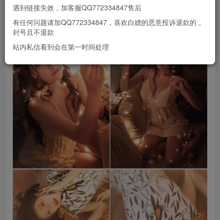
部分预览
遇到链接失效，加客服QQ772334847售后
有任何问题请加QQ772334847，喜欢白嫖的恶意投诉退款的，
封号且不退款
站内私信看到会在第一时间处理