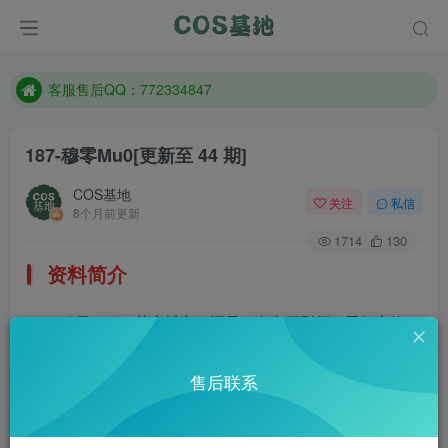
遇到任何问题加客服QQ：772334847
防失联：百度搜索《一七天佳》，实时查看最新站点。
客服售后QQ：772334847
遇到任何问题加客服QQ：772334847
187-穆零Mu0
[更新至 44 期]
防失联：百度搜索《一七天佳》，实时查看最新站点。
COS基地
关注
私信
8个月前更新
1714
130
资料简介
穆零Mu0，萌宠博主，还是一名女摄影师。爱好宠物，
喜欢拍照，喜欢动画，喜欢画画，家里超多小可爱，如今微
售后联系
博粉已超37万。身材超棒脸蛋又好看的妹子不知道有没有男
朋友？微博：@穆零Mu0