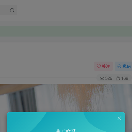
。
。
关注
私信
529
168
售后联系