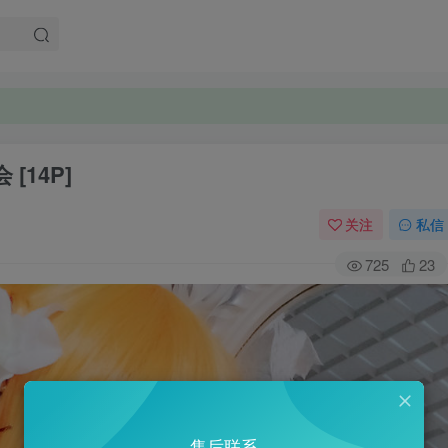
。
。
[14P]
关注
私信
725
23
售后联系