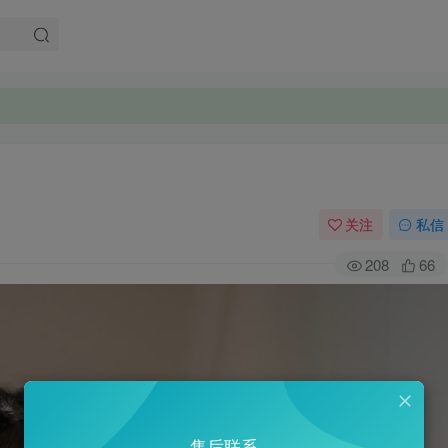
。
。
关注
私信
208
66
售后联系