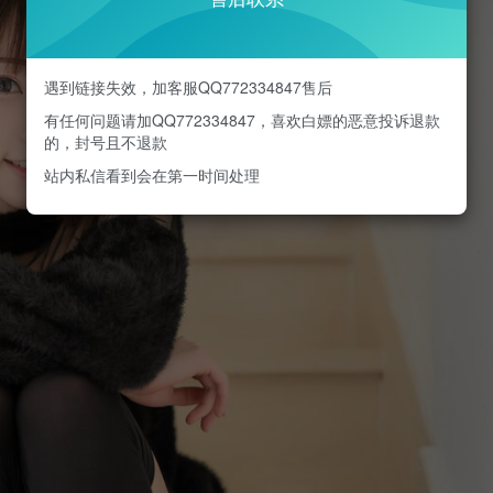
遇到链接失效，加客服QQ772334847售后
有任何问题请加QQ772334847，喜欢白嫖的恶意投诉退款
的，封号且不退款
站内私信看到会在第一时间处理