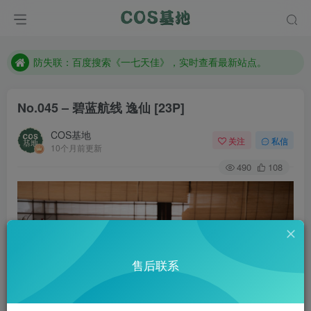
客服售后QQ：772334847
遇到任何问题加客服QQ：772334847
防失联：百度搜索《一七天佳》，实时查看最新站点。
No.045 – 碧蓝航线 逸仙 [23P]
COS基地
关注
私信
10个月前更新
490
108
售后联系